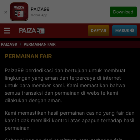
PAIZA99
×
Download
Mobile App
DAFTAR
MASUK
PAIZA99
PERMAINAN FAIR
PERMAINAN FAIR
Paiza99 berdedikasi dan bertujuan untuk membuat
lingkungan yang aman dan terpercaya di internet
untuk para member kami. Kami memastikan bahwa
semua transaksi dan permainan di website kami
dilakukan dengan aman.
Kami memastikan hasil permainan casino yang fair dan
kami tidak memiliki kontrol atas apapun terhadap hasil
permainan.