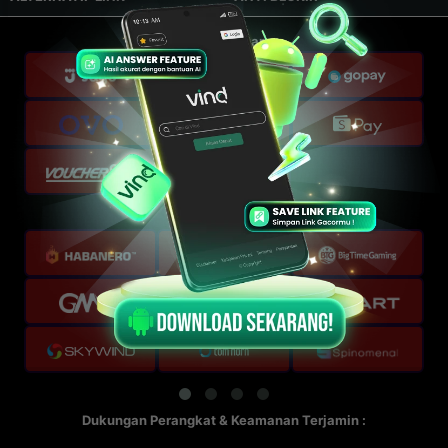
Cara Pembayaran:
Partner Kami:
Dukungan Perangkat & Keamanan Terjamin :